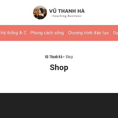
 Hệ thống A-Z
Phong cách sống
Chương trình đào tạo
Dự
Vũ Thanh Hà
>
Shop
Shop