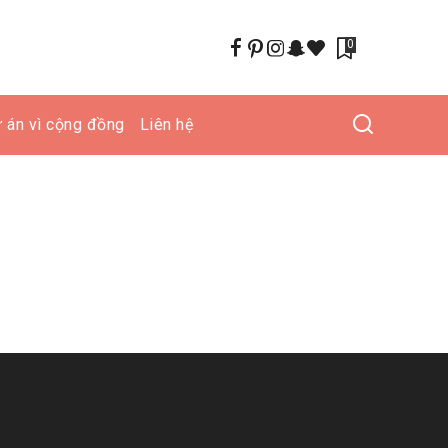
0
 án vì cộng đồng
Liên hệ