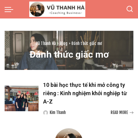
Vũ Thanh Hà
>
Blog
>
Đánh thức giấc mơ
Đánh thức giấc mơ
10 bài học thực tế khi mở công ty
riêng : Kinh nghiệm khởi nghiệp từ
A-Z
Kim Thanh
READ MORE
Posted
by